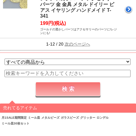
パーツ 金 金具 メタル ドイリー ピ
アス イヤリング ハンドメイド T-
341
199円(税込)
ゴールドの透かしパーツはアクセサリーのパーツに!レジ
ンにも!
1-12 / 20
次のページへ
売れてるアイテム
月1SALE期間限定
ミール皿
メタルビーズ
ガラスビーズ
グリッター
ロンデル
ミール皿30枚セット