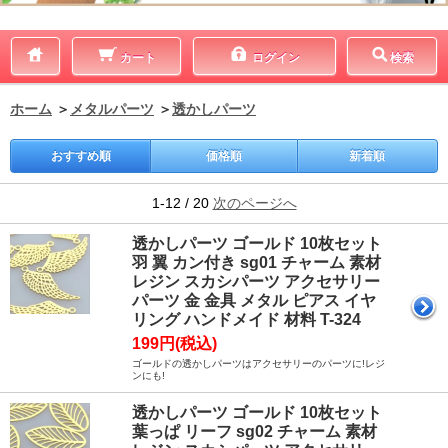
カート
ログイン
検索
ホーム
＞
メタルパーツ
＞
透かしパーツ
おすすめ順
価格順
新着順
1-12 / 20
次のページへ
透かしパーツ ゴールド 10枚セット
羽 翼 カン付き sg01 チャーム 素材
レジン スカシパーツ アクセサリー
パーツ 金 金具 メタル ピアス イヤ
リング ハンドメイド 材料 T-324
199円(税込)
ゴールドの透かしパーツはアクセサリーのパーツに!レジ
ンにも!
透かしパーツ ゴールド 10枚セット
葉っぱ リーフ sg02 チャーム 素材