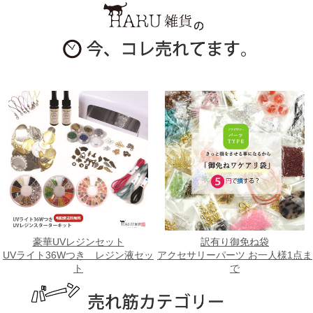
豪華UVレジンセット
訳有り御免ね袋
UVライト36Wつき レジン液セッ
アクセサリーパーツ お一人様1点ま
ト
で