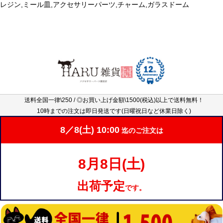
レジン,ミール皿,アクセサリーパーツ,チャーム,ガラスドーム
送料全国一律\250 / ◎お買い上げ金額\1500(税込)以上で送料無料！
10時までの注文は即日発送です(日曜祝日など休業日除く)