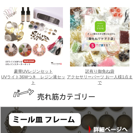
豪華UVレジンセット
訳有り御免ね袋
UVライト36Wつき レジン液セッ
アクセサリーパーツ お一人様1点ま
ト
で