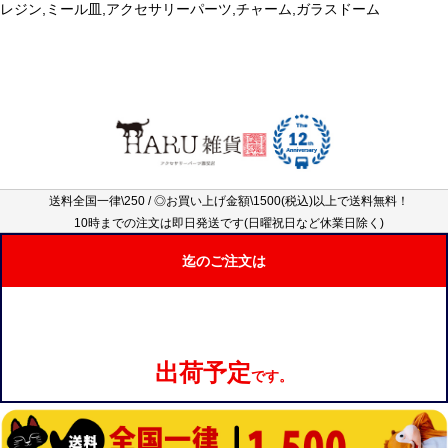
レジン,ミール皿,アクセサリーパーツ,チャーム,ガラスドーム
送料全国一律\250 / ◎お買い上げ金額\1500(税込)以上で送料無料！
10時までの注文は即日発送です(日曜祝日など休業日除く)