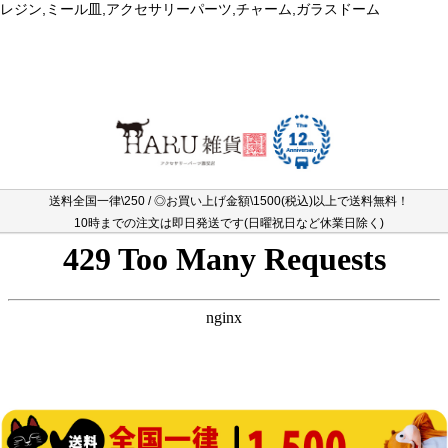
レジン,ミール皿,アクセサリーパーツ,チャーム,ガラスドーム
送料全国一律\250 / ◎お買い上げ金額\1500(税込)以上で送料無料！
10時までの注文は即日発送です(日曜祝日など休業日除く)