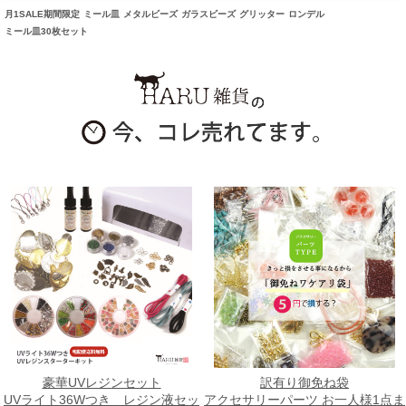
月1SALE期間限定
ミール皿
メタルビーズ
ガラスビーズ
グリッター
ロンデル
ミール皿30枚セット
豪華UVレジンセット
訳有り御免ね袋
UVライト36Wつき レジン液セッ
アクセサリーパーツ お一人様1点ま