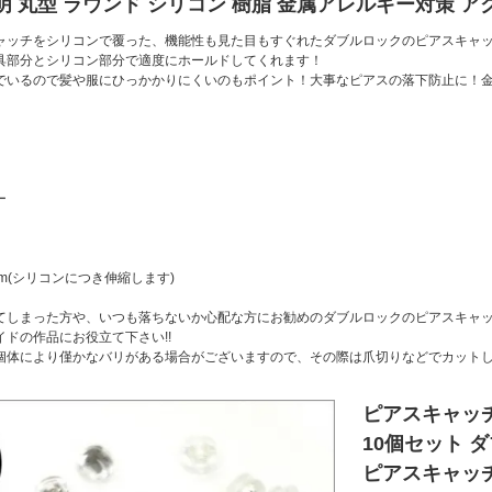
明 丸型 ラウンド シリコン 樹脂 金属アレルギー対策 ア
ャッチをシリコンで覆った、機能性も見た目もすぐれたダブルロックのピアスキャ
具部分とシリコン部分で適度にホールドしてくれます！
でいるので髪や服にひっかかりにくいのもポイント！大事なピアスの落下防止に！
ー
mm(シリコンにつき伸縮します)
てしまった方や、いつも落ちないか心配な方にお勧めのダブルロックのピアスキャ
ドの作品にお役立て下さい!!
個体により僅かなバリがある場合がございますので、その際は爪切りなどでカット
ピアスキャッチ
10個セット 
ピアスキャッチ