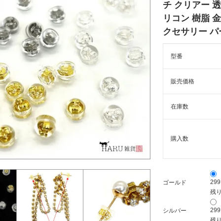
チ クリアー 透
リコン 樹脂 
クセサリー パ
型番
販売価格
在庫数
購入数
29
ゴールド
残り
29
シルバー
残り