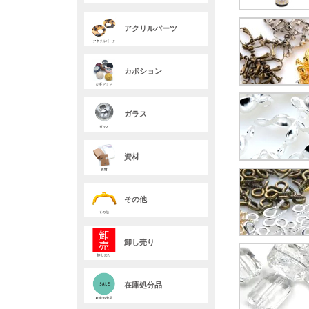
アクリルパーツ
カボション
ガラス
資材
その他
卸し売り
在庫処分品