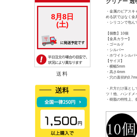
クリアー 透
・金属のピアスキ
める訳ではなく金
・シリコンで包ん
【個数】10個
【金具カラー】
・ゴールド
・シルバー
・ホワイトシルバ
【サイズ】
・横幅5mm
・高さ4mm
送料
・穴の直径約0.7
・片方だけ落とし
ツ！他、ハンドメイ
・樹脂の特性上、