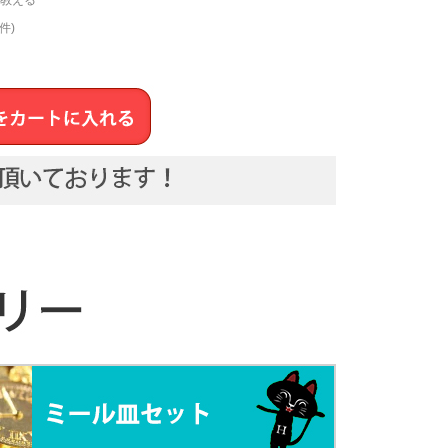
教える
件)