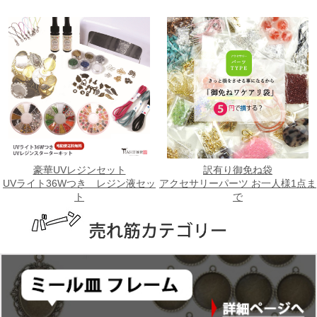
豪華UVレジンセット
訳有り御免ね袋
UVライト36Wつき レジン液セッ
アクセサリーパーツ お一人様1点ま
ト
で