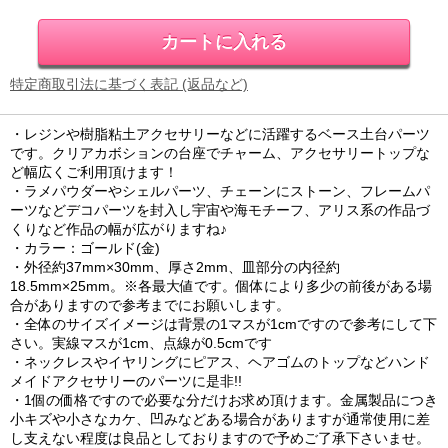
特定商取引法に基づく表記 (返品など)
・レジンや樹脂粘土アクセサリーなどに活躍するベース土台パーツ
です。クリアカボションの台座でチャーム、アクセサリートップな
ど幅広くご利用頂けます！
・ラメパウダーやシェルパーツ、チェーンにストーン、フレームパ
ーツなどデコパーツを封入し宇宙や海モチーフ、アリス系の作品づ
くりなど作品の幅が広がりますね♪
・カラー：ゴールド(金)
・外径約37mm×30mm、厚さ2mm、皿部分の内径約
18.5mm×25mm。※各最大値です。個体により多少の前後がある場
合がありますので参考までにお願いします。
・全体のサイズイメージは背景の1マスが1cmですので参考にして下
さい。実線マスが1cm、点線が0.5cmです
・ネックレスやイヤリングにピアス、ヘアゴムのトップなどハンド
メイドアクセサリーのパーツに是非!!
・1個の価格ですので必要な分だけお求め頂けます。金属製品につき
小キズや小さなカケ、凹みなどある場合がありますが通常使用に差
し支えない程度は良品としておりますので予めご了承下さいませ。