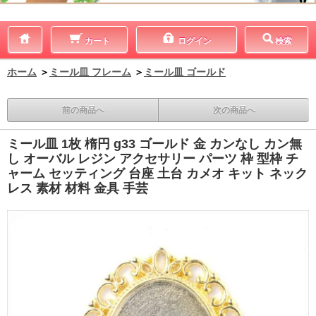
カート
ログイン
検索
ホーム
＞
ミール皿 フレーム
＞
ミール皿 ゴールド
前の商品へ
次の商品へ
ミール皿 1枚 楕円 g33 ゴールド 金 カンなし カン無
し オーバル レジン アクセサリー パーツ 枠 型枠 チ
ャーム セッティング 台座 土台 カメオ キット ネック
レス 素材 材料 金具 手芸