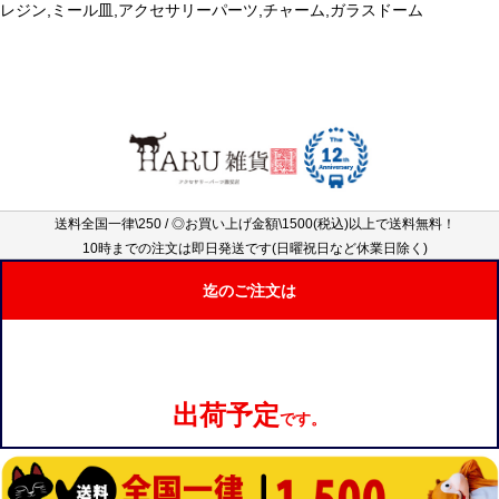
レジン,ミール皿,アクセサリーパーツ,チャーム,ガラスドーム
送料全国一律\250 / ◎お買い上げ金額\1500(税込)以上で送料無料！
10時までの注文は即日発送です(日曜祝日など休業日除く)