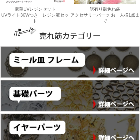
豪華UVレジンセット
訳有り御免ね袋
UVライト36Wつき レジン液セッ
アクセサリーパーツ お一人様1点ま
ト
で