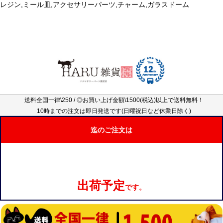
レジン,ミール皿,アクセサリーパーツ,チャーム,ガラスドーム
送料全国一律\250 / ◎お買い上げ金額\1500(税込)以上で送料無料！
10時までの注文は即日発送です(日曜祝日など休業日除く)