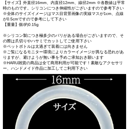
【サイズ】外直径16mm、内直径12mm、線径2mm ※各数値は平常
時のものです。シリコンにつき伸縮性がございますので参考下さい
※全体のサイズイメージはマス目背景画像の実線マスが1cm、点線
が0.5cmですので参考にして下さい
【重量】個/約0.15g
※シリコン製につき極多少のバリがある場合がございますので、そ
の際は爪切りやハサミでカットしてご使用下さい
※ペットボトルは太過ぎて装着には向きません
※ご覧になるモニター環境によりカラーイメージが異なる恐れがあ
りますが、避けようが無い事を予めご承知おき願います
※HARU雑貨の商品は全て商用利用が可能です！素敵なアクセサリ
ー、ハンドメイド作品に加工してご利用下さい