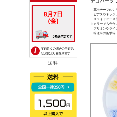
デコパーツ 
・花モチーフのシ
・ピアスやネック
・スライドケース
じカラーでも色合
・ブリオンやライ
・輸送時の衝撃等
送料