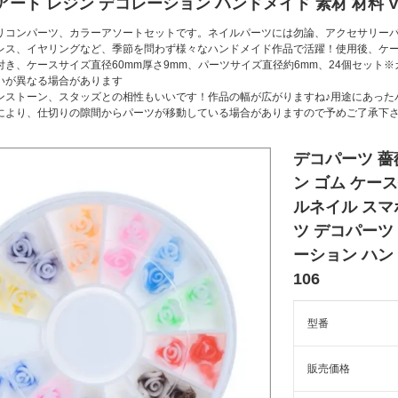
アート レジン デコレーション ハンドメイド 素材 材料 V-
リコンパーツ、カラーアソートセットです。ネイルパーツには勿論、アクセサリー
レス、イヤリングなど、季節を問わず様々なハンドメイド作品で活躍！使用後、ケ
付き、ケースサイズ直径60mm厚さ9mm、パーツサイズ直径約6mm、24個セット
いが異なる場合があります
ンストーン、スタッズとの相性もいいです！作品の幅が広がりますね♪用途にあったパ
により、仕切りの隙間からパーツが移動している場合がありますので予めご了承下
デコパーツ 薔
ン ゴム ケース
ルネイル スマ
ツ デコパーツ
ーション ハンド
106
型番
販売価格