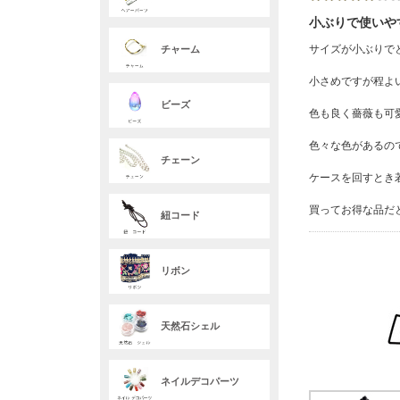
小ぶりで使いや
サイズが小ぶりで
チャーム
小さめですが程よ
ビーズ
色も良く薔薇も可
色々な色があるの
チェーン
ケースを回すとき
買ってお得な品だ
紐コード
リボン
天然石シェル
ネイルデコパーツ