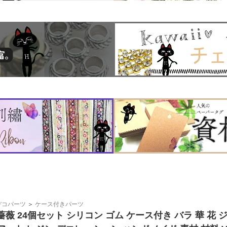
デコパーツ
＞
ケース付きパーツ
薔薇 24個セット シリコン ゴム ケース付き バラ 華 花