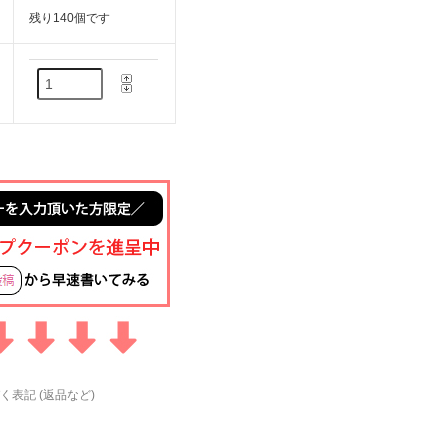
残り140個です
く表記 (返品など)