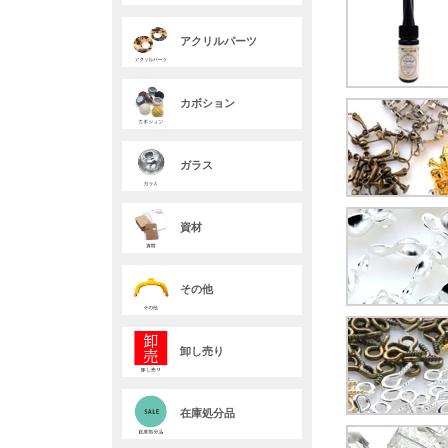
アクリルパーツ
カボション
ガラス
資材
その他
卸し売り
在庫処分品