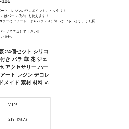
106
パーツ、レジンのワンポイントにピッタリ！
ースはパーツ収納にも使えます！
※カラーはアソートによりバランスに違いがございます。また同
ーツでデコして下さい!!
さいませ。
薇 24個セット シリコ
付き バラ 華 花 ジェ
ホ アクセサリー パー
 アート レジン デコレ
メイド 素材 材料 V-
V-106
219円(税込)