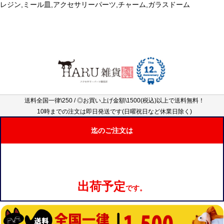
レジン,ミール皿,アクセサリーパーツ,チャーム,ガラスドーム
送料全国一律\250 / ◎お買い上げ金額\1500(税込)以上で送料無料！
10時までの注文は即日発送です(日曜祝日など休業日除く)