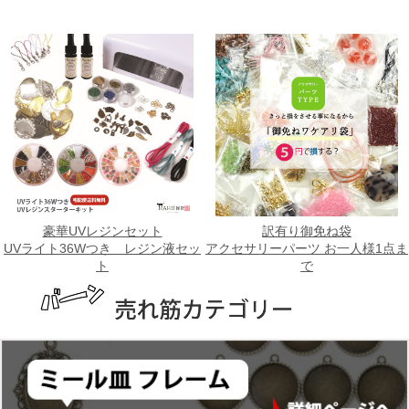
豪華UVレジンセット
訳有り御免ね袋
UVライト36Wつき レジン液セッ
アクセサリーパーツ お一人様1点ま
ト
で