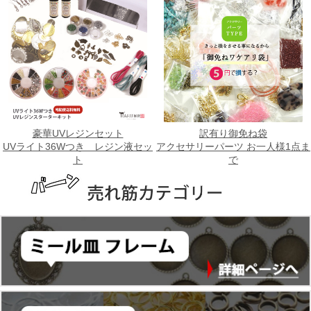
豪華UVレジンセット
訳有り御免ね袋
UVライト36Wつき レジン液セッ
アクセサリーパーツ お一人様1点ま
ト
で