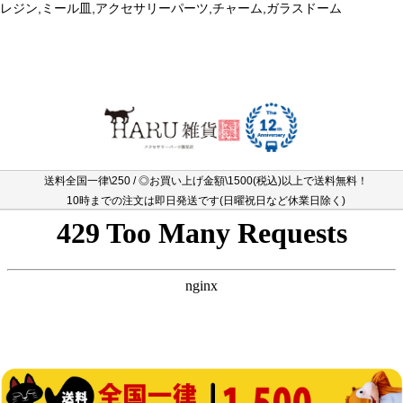
レジン,ミール皿,アクセサリーパーツ,チャーム,ガラスドーム
送料全国一律\250 / ◎お買い上げ金額\1500(税込)以上で送料無料！
10時までの注文は即日発送です(日曜祝日など休業日除く)