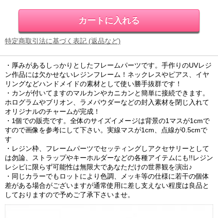
特定商取引法に基づく表記 (返品など)
・厚みがあるしっかりとしたフレームパーツです。手作りのUVレジ
ン作品には欠かせないレジンフレーム！ネックレスやピアス、イヤ
リングなどハンドメイドの素材として使い勝手抜群です！
・カンが付いてますのマルカンやカニカンと簡単に接続できます。
ホログラムやブリオン、ラメパウダーなどの封入素材を閉じ入れて
オリジナルのチャームが完成！
・1個での販売です。全体のサイズイメージは背景の1マスが1cmで
すので画像を参考にして下さい。実線マスが1cm、点線が0.5cmで
す
・レジン枠、フレームパーツでセッティングしアクセサリーとして
は勿論、ストラップやキーホルダーなどの各種アイテムにも!!レジン
レシピに限らず可能性は無限大であなただけの世界観を演出♪
・同じカラーでもロットにより色調、メッキ等の仕様に若干の個体
差がある場合がございますが通常使用に差し支えない程度は良品と
しておりますので予めご了承下さいませ。