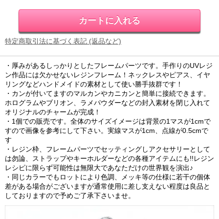
特定商取引法に基づく表記 (返品など)
・厚みがあるしっかりとしたフレームパーツです。手作りのUVレジ
ン作品には欠かせないレジンフレーム！ネックレスやピアス、イヤ
リングなどハンドメイドの素材として使い勝手抜群です！
・カンが付いてますのマルカンやカニカンと簡単に接続できます。
ホログラムやブリオン、ラメパウダーなどの封入素材を閉じ入れて
オリジナルのチャームが完成！
・1個での販売です。全体のサイズイメージは背景の1マスが1cmで
すので画像を参考にして下さい。実線マスが1cm、点線が0.5cmで
す
・レジン枠、フレームパーツでセッティングしアクセサリーとして
は勿論、ストラップやキーホルダーなどの各種アイテムにも!!レジン
レシピに限らず可能性は無限大であなただけの世界観を演出♪
・同じカラーでもロットにより色調、メッキ等の仕様に若干の個体
差がある場合がございますが通常使用に差し支えない程度は良品と
しておりますので予めご了承下さいませ。