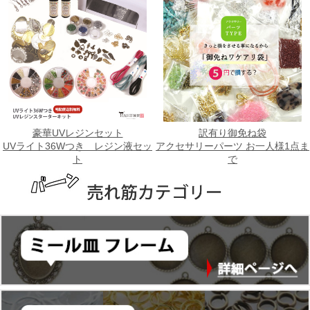
豪華UVレジンセット
訳有り御免ね袋
UVライト36Wつき レジン液セッ
アクセサリーパーツ お一人様1点ま
ト
で