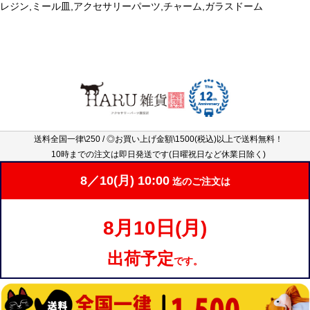
レジン,ミール皿,アクセサリーパーツ,チャーム,ガラスドーム
送料全国一律\250 / ◎お買い上げ金額\1500(税込)以上で送料無料！
10時までの注文は即日発送です(日曜祝日など休業日除く)