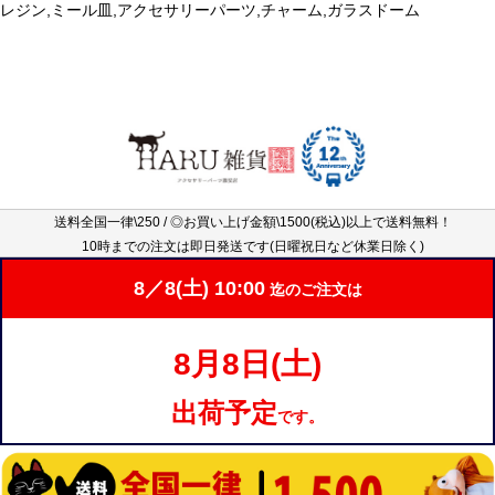
レジン,ミール皿,アクセサリーパーツ,チャーム,ガラスドーム
送料全国一律\250 / ◎お買い上げ金額\1500(税込)以上で送料無料！
10時までの注文は即日発送です(日曜祝日など休業日除く)