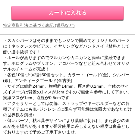
特定商取引法に基づく表記 (返品など)
・スカシパーツはそのままでもレジンで固めてオリジナルのパーツ
に！ネックレスやピアス、イヤリングなどハンドメイド材料として
使い勝手抜群です！
・ホールがありますのでマルカンやカニカンと簡単に接続できま
す。ホログラムやブリオン、デコパーツなどと組み合わせてオリジ
ナルのチャームが完成！
・各色10個づつの計30個セット。カラー：ゴールド(金)、シルバー
(銀)、アンティークゴールド(金古美)
・サイズは縦約24mm、横幅約14mm、厚さ約0.2mm。全体のサイ
ズイメージは背景の1マスが1cmですので画像を参考にして下さい。
実線マスが1cm、点線が0.5cmです
・アクセサリーとしては勿論、ストラップやキーホルダーなどの各
種アイテムにも!!レジンレシピに限らず可能性は無限大であなただけ
の世界観を演出♪
・薄いパーツ、枯れ葉デザインにより葉脈に切れ目、また多少の歪
みがある場合がありますが通常使用に差し支えない程度は良品とし
ておりますので予めご了承下さいませ。