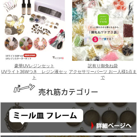
豪華UVレジンセット
訳有り御免ね袋
UVライト36Wつき レジン液セッ
アクセサリーパーツ お一人様1点ま
ト
で