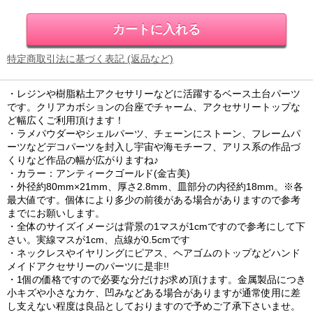
特定商取引法に基づく表記 (返品など)
・レジンや樹脂粘土アクセサリーなどに活躍するベース土台パーツ
です。クリアカボションの台座でチャーム、アクセサリートップな
ど幅広くご利用頂けます！
・ラメパウダーやシェルパーツ、チェーンにストーン、フレームパ
ーツなどデコパーツを封入し宇宙や海モチーフ、アリス系の作品づ
くりなど作品の幅が広がりますね♪
・カラー：アンティークゴールド(金古美)
・外径約80mm×21mm、厚さ2.8mm、皿部分の内径約18mm。※各
最大値です。個体により多少の前後がある場合がありますので参考
までにお願いします。
・全体のサイズイメージは背景の1マスが1cmですので参考にして下
さい。実線マスが1cm、点線が0.5cmです
・ネックレスやイヤリングにピアス、ヘアゴムのトップなどハンド
メイドアクセサリーのパーツに是非!!
・1個の価格ですので必要な分だけお求め頂けます。金属製品につき
小キズや小さなカケ、凹みなどある場合がありますが通常使用に差
し支えない程度は良品としておりますので予めご了承下さいませ。