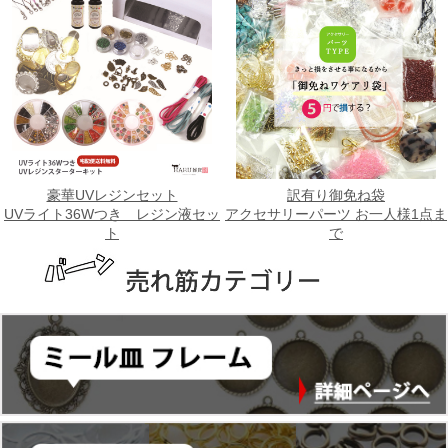
豪華UVレジンセット
訳有り御免ね袋
UVライト36Wつき レジン液セッ
アクセサリーパーツ お一人様1点ま
ト
で