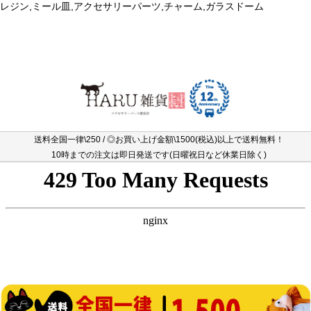
レジン,ミール皿,アクセサリーパーツ,チャーム,ガラスドーム
送料全国一律\250 / ◎お買い上げ金額\1500(税込)以上で送料無料！
10時までの注文は即日発送です(日曜祝日など休業日除く)