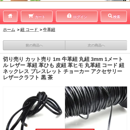
カート
ログイン
検索
ホーム
＞
紐 コード
＞
牛革紐
前の商品へ
次の商品へ
切り売り カット売り 1m 牛革紐 丸紐 3mm 1メート
ル レザー 革紐 革ひも 皮紐 革ヒモ 丸革紐 コード 紐
ネックレス ブレスレット チョーカー アクセサリー
レザークラフト 黒 茶