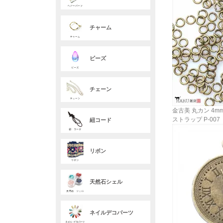
チャーム
ビーズ
チェーン
金古美 丸カン 4m
ストラップ P-007
紐コード
リボン
天然石シェル
ネイルデコパーツ