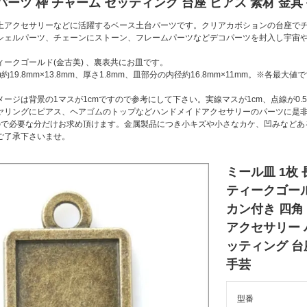
パーツ 枠 チャーム セッティング 台座 ピアス 素材 金具
土アクセサリーなどに活躍するベース土台パーツです。クリアカボションの台座で
シェルパーツ、チェーンにストーン、フレームパーツなどデコパーツを封入し宇宙
ークゴールド(金古美) 、裏表共にお皿です。
)約19.8mm×13.8mm、厚さ1.8mm、皿部分の内径約16.8mm×11mm。※
ージは背景の1マスが1cmですので参考にして下さい。実線マスが1cm、点線が0.5
ヤリングにピアス、ヘアゴムのトップなどハンドメイドアクセサリーのパーツに是非!
ので必要な分だけお求め頂けます。金属製品につき小キズや小さなカケ、凹みなどあ
ご了承下さいませ。
ミール皿 1枚 
ティークゴール
カン付き 四角
アクセサリー 
ッティング 台
手芸
型番