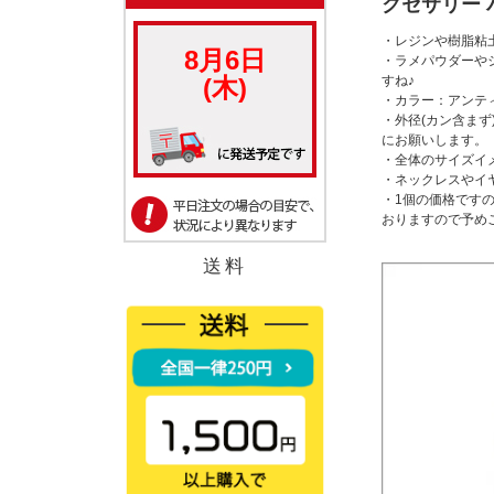
クセサリー 
・レジンや樹脂粘
・ラメパウダーや
すね♪
・カラー：アンティ
・外径(カン含まず
にお願いします。
・全体のサイズイメ
・ネックレスやイ
・1個の価格です
おりますので予め
送料