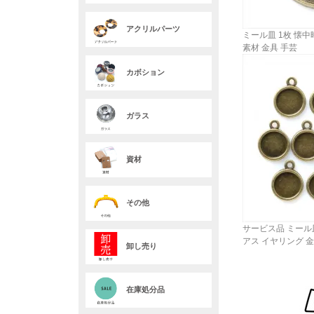
アクリルパーツ
ミール皿 1枚 懐中
素材 金具 手芸
カボション
ガラス
資材
その他
サービス品 ミール皿
アス イヤリング 
卸し売り
在庫処分品