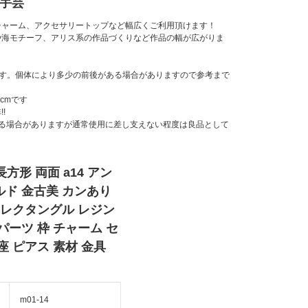
 手芸
チャーム、アクセサリートップなど幅広くご利用頂けます！
や海モチーフ、アリス系の作品づくりなど作品の幅が広がりま
各最大値です。個体により多少の前後がある場合がありますので参考まで
cmです
!
る場合がありますが通常使用に差し支えない程度は良品として
長方形 両面 a14 アン
ド 金古美 カンあり
 レクタングル レジン
パーツ 枠 チャーム セ
座 ピアス 素材 金具
m01-14