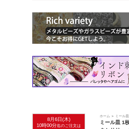
ホーム
＞
ミール皿
ミール皿 1