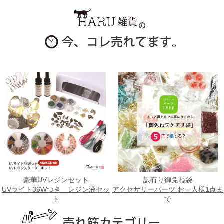
豪華UVレジンセット
訳有り御免ね袋
UVライト36Wつき レジン液セッ
アクセサリーパーツ お一人様1点ま
ト
で