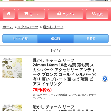
カート
ログイン
検索
ホーム
＞
メタルパーツ
＞
透かしリーフ
おすすめ順
価格順
新着順
1-7 / 7
透かし チャーム リーフ
24mm×14mm 10枚 枯葉 落ち葉 ス
カシ パーツ アクセサリー アンティ
ーク ブロンズ ゴールド シルバー 穴
有り 薄い プレート 葉っぱ 落葉 ピ
アス イヤリング
79円(税込)
選べるカラー!リーフ24mm透かしパーツ10枚!アクセサリ
ーパーツに
透かし チャーム リーフ