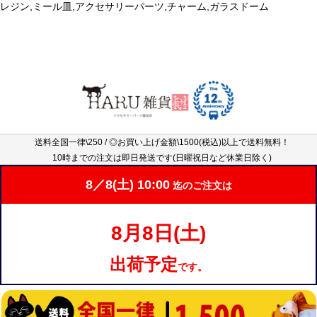
レジン,ミール皿,アクセサリーパーツ,チャーム,ガラスドーム
送料全国一律\250 / ◎お買い上げ金額\1500(税込)以上で送料無料！
10時までの注文は即日発送です(日曜祝日など休業日除く)