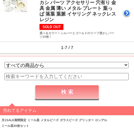
カシ パーツ アクセサリー 穴有り 金
具 金属 薄い メタル プレート 葉っ
ぱ 落葉 葉脈 イヤリング ネックレス
レジン
SOLD OUT
選べるカラー！シルバーとゴールドのリーフ透かしパー
ツ10枚！
1-7 / 7
売れてるアイテム
月1SALE期間限定
ミール皿
メタルビーズ
ガラスビーズ
グリッター
ロンデル
ミール皿30枚セット