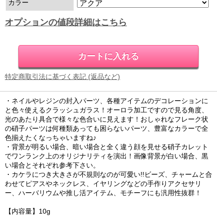
カラー
オプションの値段詳細はこちら
特定商取引法に基づく表記 (返品など)
・ネイルやレジンの封入パーツ、各種アイテムのデコレーションに
と色々使えるクラッシュガラス！オーロラ加工ですので見る角度、
光のあたり具合で様々な色合いに見えます！おしゃれなフレーク状
の硝子パーツは何種類あっても困らないパーツ、豊富なカラーで全
色揃えたくなっちゃいますね♪
・背景が明るい場合、暗い場合と全く違う顔を見せる硝子カレット
でワンランク上のオリジナリティを演出！画像背景が白い場合、黒
い場合とそれぞれ参考下さい。
・カケラにつき大きさが不規則なのが可愛い!!ビーズ、チャームと合
わせてピアスやネックレス、イヤリングなどの手作りアクセサリ
ー、ハーバリウムや推し活アイテム、モチーフにも汎用性抜群！
【内容量】10g