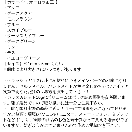
【カラー(全てオーロラ加工)】
・アクア
・ダークアクア
・モスブラウン
・ブルー
・スカイブルー
・ダークスカイブルー
・ダークグリーン
・ミント
・モス
・イエローグリーン
【サイズ】約1mm～5mmくらい
※個体により大きさはバラつきがあります
・クラッシュガラスは小さめ材料につきメインパーツの邪魔になり
ません。セルフネイル、ハンドメイドが色々楽しめちゃう♪アイデア
次第であなただけの世界観を演出して下さい！
・ガラスカレット10gのボリュームはパック詰め画像を参考願いま
す。硝子製品ですので取り扱いには十分ご注意下さい。
・可能な限り実際の商品に近いカラーにて撮影をおこなっておりま
すがご覧頂く環境(パソコンのモニター、スマートフォン、タブレッ
トなど)により、実際の商品のお色と若干異なって見える場合がござ
いますが、防ぎようがございませんので予めご承知おき下さい。