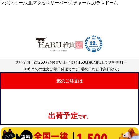
レジン,ミール皿,アクセサリーパーツ,チャーム,ガラスドーム
送料全国一律\250 / ◎お買い上げ金額\1500(税込)以上で送料無料！
10時までの注文は即日発送です(日曜祝日など休業日除く)