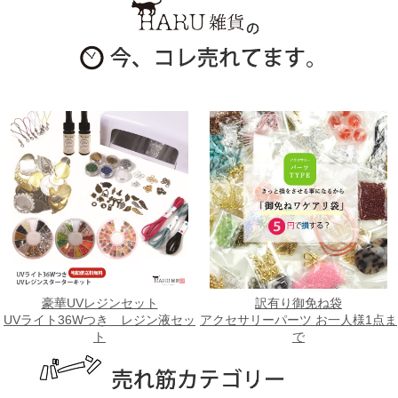
豪華UVレジンセット
訳有り御免ね袋
UVライト36Wつき レジン液セッ
アクセサリーパーツ お一人様1点ま
ト
で